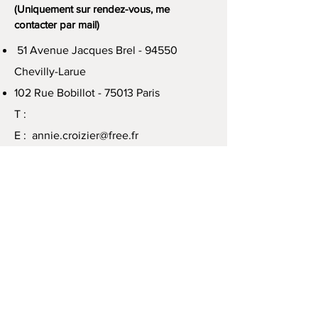
(Uniquement sur rendez-vous, me
contacter par mail)
51 Avenue Jacques Brel - 94550
Chevilly-Larue
102 Rue Bobillot - 75013 Paris
T :
E :
annie.croizier@free.fr
LUNDI :
9h/12h - 14h/18h
MARDI : 9h/12h - 14h/18h
MERCREDI : 9h/12h - 14h/18h
JEUDI : 9h/12h - 14h/18h
VENDREDI : 9h/12h - 14h/18h
SAMEDI :
10h/12h - 14h/20h
DIMANCHE :
10h/12h - 14h/20h