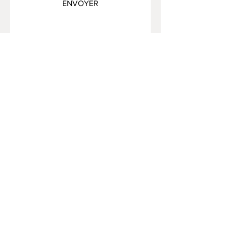
ENVOYER
FAQ /
Livraison et retours /