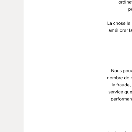
ordina
p
La chose la 
améliorer l
Nous pouvo
nombre de ra
la fraude,
service que 
performanc