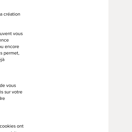
a création
euvent vous
ience
 ou encore
us permet,
éjà
 de vous
s sur votre
dre
 cookies ont