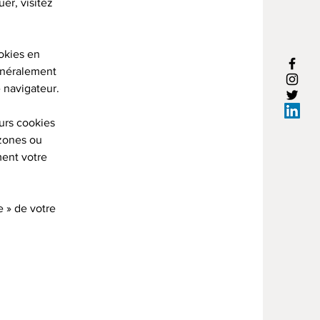
er, visitez
.
okies en
énéralement
 navigateur.
urs cookies
 zones ou
ment votre
e » de votre