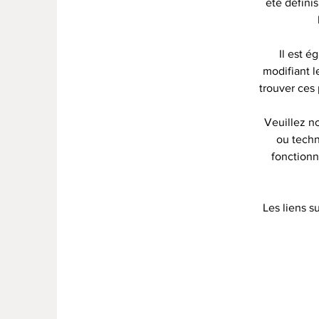
été défini
Il est 
modifiant 
trouver ces
Veuillez no
ou techn
fonctionn
Les liens s