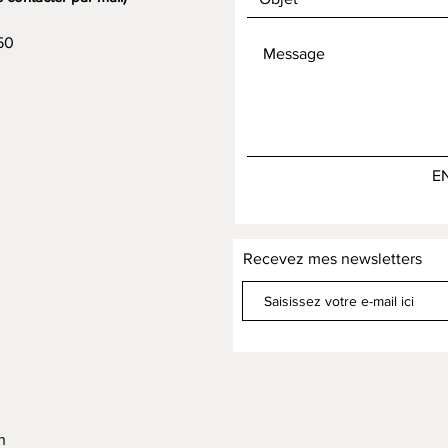
50
E
Recevez mes newsletters
h
h