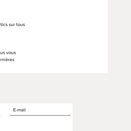
ics sur tous
ous vous
rnières