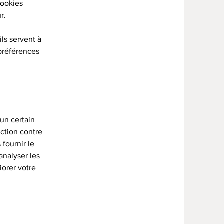
cookies
r.
ils servent à
 préférences
 un certain
ection contre
 fournir le
analyser les
iorer votre