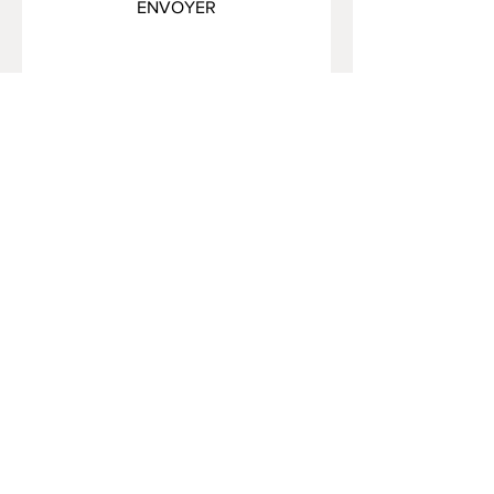
ENVOYER
FAQ /
Livraison et retours /