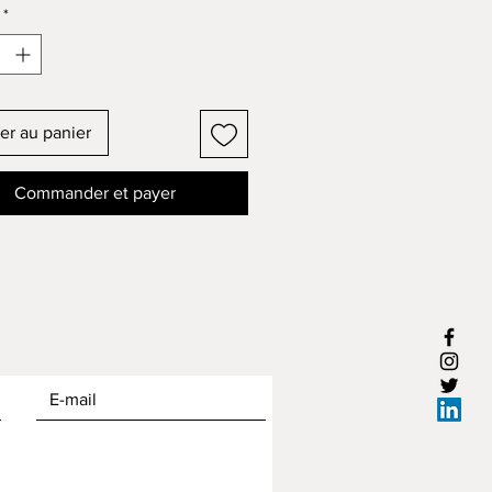
*
er au panier
Commander et payer