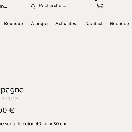
nnexion
Boutique
À propos
Actualités
Contact
Boutique
pagne
017-202322
Prix
00 €
ue sur toile coton 40 cm x 30 cm