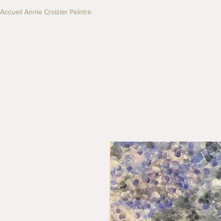
Accueil Annie Croizier Peintre