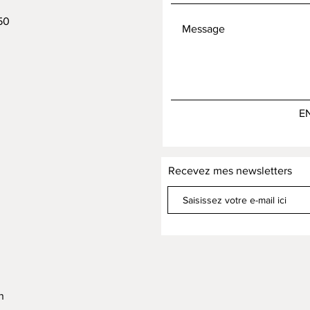
50
E
Recevez mes newsletters
h
h