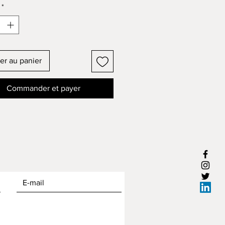
*
er au panier
Commander et payer