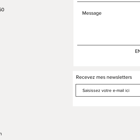
50
E
Recevez mes newsletters
h
h