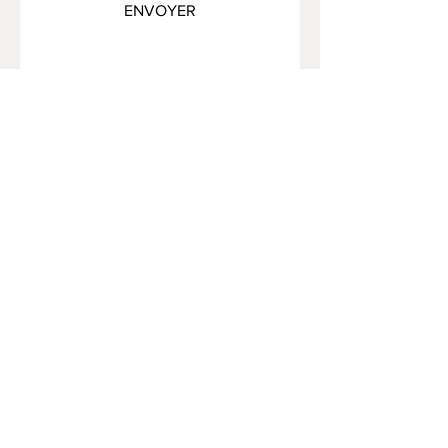
ENVOYER
FAQ /
Livraison et retours /