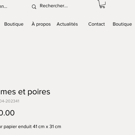
nnexion
Boutique
À propos
Actualités
Contact
Boutique
mes et poires
04-202341
Price
0.00
ur papier enduit 41 cm x 31 cm