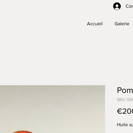
Co
Accueil
Galerie
Pom
SKU: 00
€20
Huile s