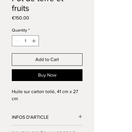
fruits
Price
€150.00
Quantity
*
Add to Cart
Buy Now
Huile sur carton toilé, 41 cm x 27
cm
INFOS D'ARTICLE
Détails de l'article. C'est l'espace idéal