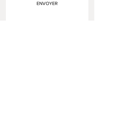
ENVOYER
FAQ /
Livraison et retours /