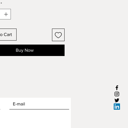
*
o Cart
Buy Now