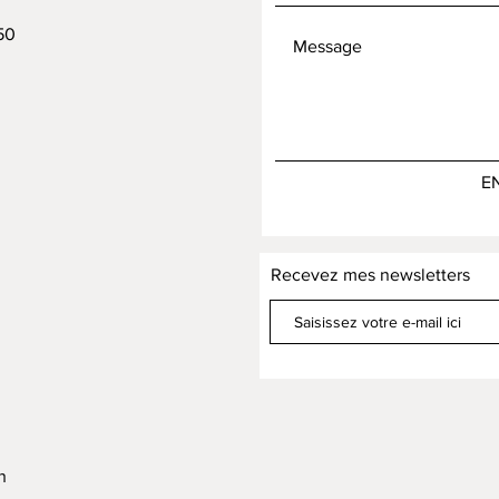
50
E
Recevez mes newsletters
h
h