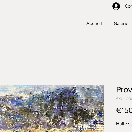
Co
Accueil
Galerie
Prov
SKU: 00
€15
Huile s