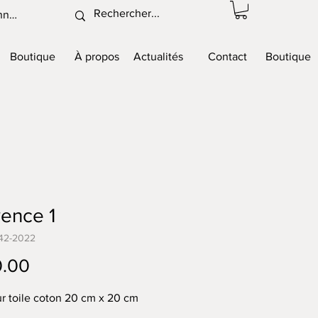
nnexion
Boutique
À propos
Actualités
Contact
Boutique
ence 1
42-2022
Price
0.00
ur toile coton 20 cm x 20 cm