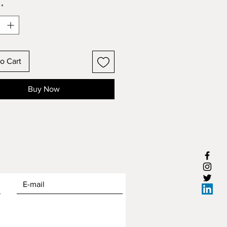
*
o Cart
Buy Now