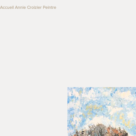
Accueil Annie Croizier Peintre