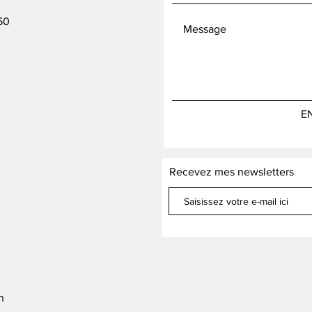
50
E
Recevez mes newsletters
h
h