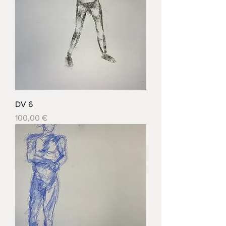
DV 6
Prix
100,00 €