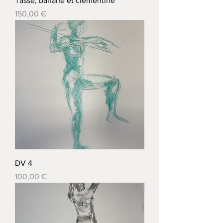
Tasse, banane et clémentine
Prix
150,00 €
DV 4
Prix
100,00 €