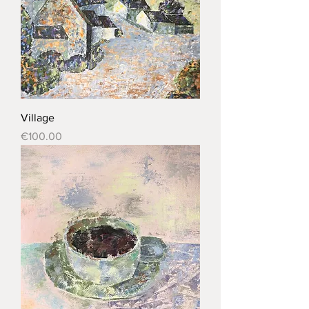
Village
Price
€100.00