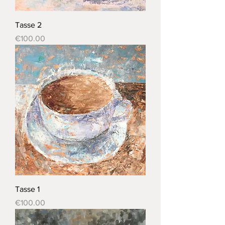
Tasse 2
Price
€100.00
Tasse 1
Price
€100.00