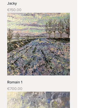
Jacky
Price
€150.00
Romain 1
Price
€700.00