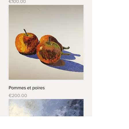
Price
€100.00
Pommes et poires
Price
€200.00