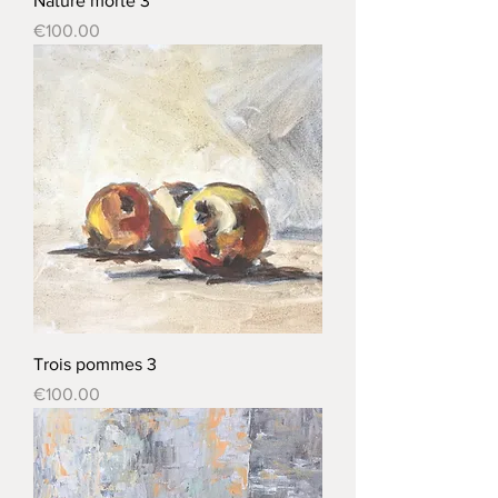
Nature morte 3
Price
€100.00
Trois pommes 3
Price
€100.00